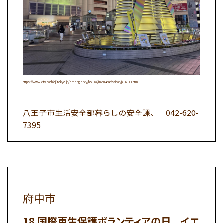
https://www.city.hachioji.tokyo.jp/emergency/bousai/m7914685/saihan/p037113.html
八王子市生活安全部暮らしの安全課、
042-620-
7395
府中市
国際更生保護ボランティアの日 イエ