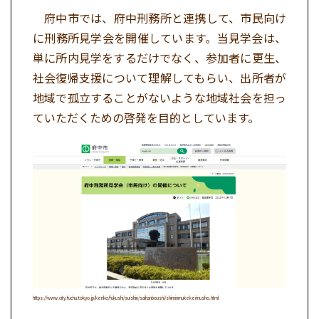
府中市では、府中刑務所と連携して、市民向け
に刑務所見学会を開催しています。当見学会は、
単に所内見学をするだけでなく、参加者に更生、
社会復帰支援について理解してもらい、出所者が
地域で孤立することがないような地域社会を担っ
ていただくための啓発を目的としています。
https://www.city.fuchu.tokyo.jp/kenko/fukushi/suishin/saihanboushi/shiminmukekeimusho.html