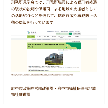
刑務所見学会では、刑務所職員による受刑者処遇
の現状の説明や保護司による地域の支援者として
の活動紹介などを通じて、矯正行政や再犯防止活
動の周知を行っています。
https://www.city.fuchu.tokyo.jp/kurashi/machi/furusato_nozei/furusatonouzeikeimusyo.html
府中市政策経営部政策課・府中市福祉保健部地域
福祉推進課