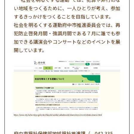
い地域をつくるために、一人ひとりが考え、参加
するきっかけをつくることを目指しています。
社会を明るくする運動府中市推進委員会では、再
犯防止啓発月間・強調月間である７月に誰でも参
加できる講演会やコンサートなどのイベントを展
開しています。
https://www.city.fuchu.tokyo.jp/kenko/fukushi/suishin/saihanboushi/shameimovement/whatisshamei.html
府中市福祉保健部地域福祉推進課（
042-335-