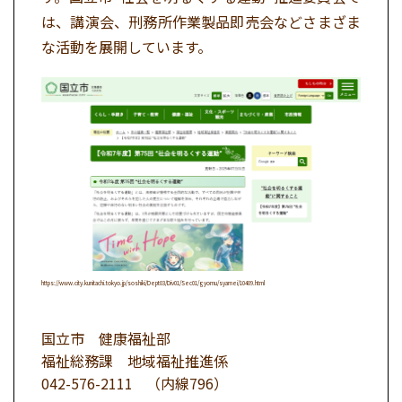
は、講演会、刑務所作業製品即売会などさまざま
な活動を展開しています。
https://www.city.kunitachi.tokyo.jp/soshiki/Dept03/Div01/Sec01/gyomu/syamei/10409.html
国立市 健康福祉部
福祉総務課 地域福祉推進係
042-576-2111
（内線796）