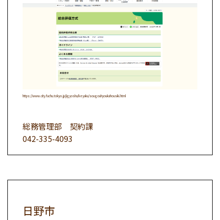
https://www.city.fuchu.tokyo.jp/jigyosha/keyaku/sougouhyoukahousiki.html
総務管理部 契約課
042-335-4093
日野市