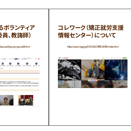
るボランティア
コレワーク（矯正就労支援
委員、教誨師）
情報センター）について
p/kyousei1/kyousei_kyouse09.html
https://www.moj.go.jp/KYOUSEI/CORRE-WORK/index.html