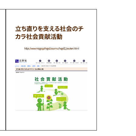
立ち直りを支える社会のチ
カラ社会貢献活動
https://www.moj.go.jp/hogo1/soumu/hogo02_kouken.html