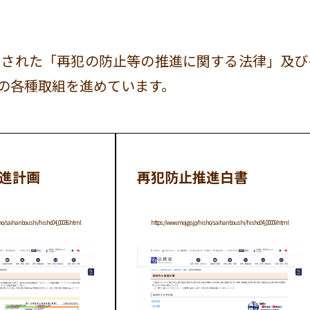
行された「再犯の防止等の推進に関する法律」及び
の各種取組を進めています。
進計画
再犯防止推進白書
sho/saihanboushi/hisho04_00036.html
https://www.moj.go.jp/hisho/saihanboushi/hisho04_00009.html