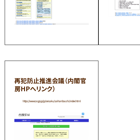
再犯防止推進会議（内閣官
房HPへリンク）
https://www.cas.go.jp/jp/seisaku/saihanboushi/index.html