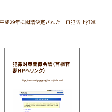
平成29年に閣議決定された「再犯防止推進
犯罪対策閣僚会議（首相官
邸HPへリンク）
https://www.kantei.go.jp/jp/singi/hanzai/index.html