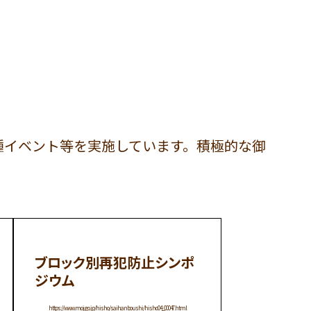
種イベント等を実施しています。積極的な御
ブロック別再犯防止シンポ
ジウム
https://www.moj.go.jp/hisho/saihanboushi/hisho04_00047.html