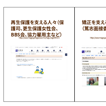
再生保護を支える人々（保
矯正を支え
護司、更生保護女性会、
（篤志面接
BBS会、協力雇用主など）
https://www.moj.go.jp/hogo1/soumu/hogo_hogo04.html
https://www.moj.go.j