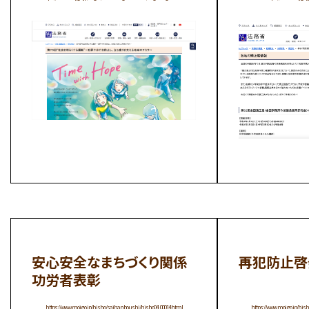
安心安全なまちづくり関係
再犯防止啓
功労者表彰
https://www.moj.go.jp/hisho/saihanboushi/hisho04_00014.html
https://www.moj.go.jp/hi