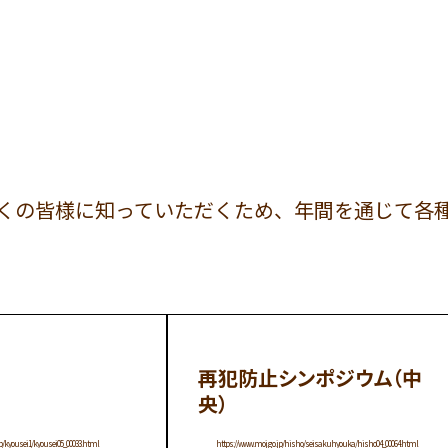
くの皆様に知っていただくため、年間を通じて各
再犯防止シンポジウム（中
央）
p/kyousei1/kyousei05_00033.html
https://www.moj.go.jp/hisho/seisakuhyouka/hisho04_00064.html