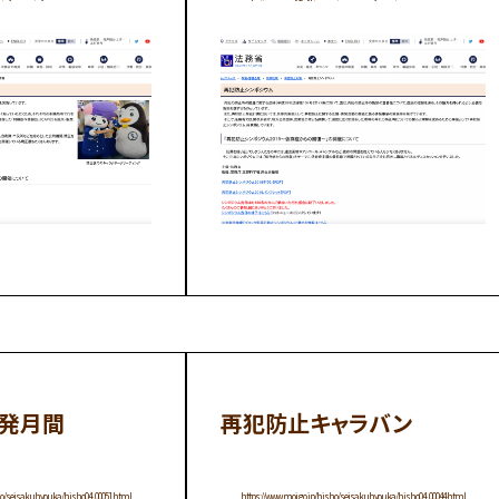
発月間
再犯防止キャラバン
sho/seisakuhyouka/hisho04_00051.html
https://www.moj.go.jp/hisho/seisakuhyouka/hisho04_00044.html