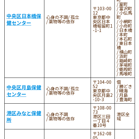
室町
103-00
富沢町
12
小伝馬
中央区日本橋保
心身の不調
孤立
東京都中
町
薬物等の依存
央区日本
小網町
健センター
橋堀留町1
小舟町
-1-1
日本橋
本町
本石町
東日本
橋
横山町
浜町
箱崎町
茅場町
蛎殻町
馬喰町
104-00
佃
52
勝どき
中央区月島保健
心身の不調
孤立
東京都中
晴海
薬物等の依存
センター
央区月島2
月島
-10-3
豊海町
108-00
73
港区みなと保健
心身の不調
港区全
港区三田
薬物等の依存
域
所
一丁目４
番10号
162-08
05