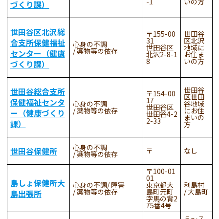
-1
いの方
づくり課）
世田谷区北沢総
155-00
世田谷
31
区北沢
合支所保健福祉
心身の不調
世田谷区
地域に
薬物等の依存
センター（健康
北沢2-8-1
お住ま
8
いの方
づくり課）
世田谷
世田谷総合支所
154-00
区世田
17
保健福祉センタ
心身の不調
谷地域
世田谷区
薬物等の依存
にお住
ー（健康づくり
世田谷4-2
まいの
2-33
課）
方
心身の不調
世田谷保健所
なし
薬物等の依存
100-01
01
島しょ保健所大
心身の不調
障害
東京都大
利島村
薬物等の依存
島町元町
大島町
島出張所
字馬の背2
75番4号
５～７