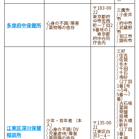
183-00
三鷹市
22
小金井
東京都府
市
中市宮西
心身の不調
障害
府中市
多摩府中保健所
町一丁目2
薬物等の依存
武蔵野
6番地の1
市
東京都
狛江市
府中合同
調布市
庁舎内
三好
住吉
佐賀
冬木
千田
千石
南砂
（2丁目
1番1号
～5号、
5番～7
番）
古石場
富岡
常盤
扇橋
少年・若年者 （本
新大橋
135-00
人）
新砂
21
江東区深川保健
心身の不調
DV
（1丁目
江東区白
児童虐待
障害
1番）
相談所
河3－4－
薬物等の依存
木場