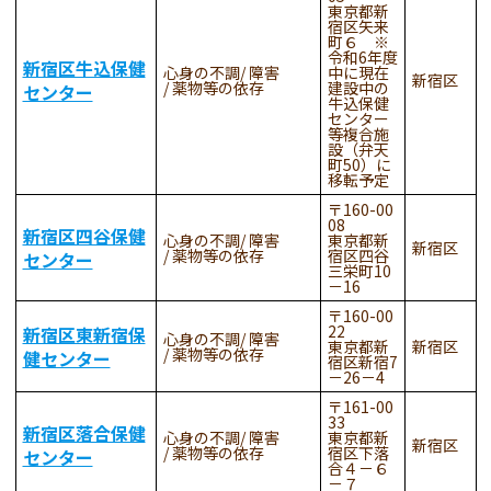
東京都新
宿区矢来
町６ ※
令和6年度
新宿区牛込保健
心身の不調
障害
中に現在
新宿区
薬物等の依存
建設中の
センター
牛込保健
センター
等複合施
設（弁天
町50）に
移転予定
160-00
08
新宿区四谷保健
心身の不調
障害
東京都新
新宿区
薬物等の依存
宿区四谷
センター
三栄町10
－16
160-00
22
新宿区東新宿保
心身の不調
障害
東京都新
新宿区
薬物等の依存
健センター
宿区新宿7
－26－4
161-00
33
新宿区落合保健
心身の不調
障害
東京都新
新宿区
薬物等の依存
宿区下落
センター
合４－６
－７