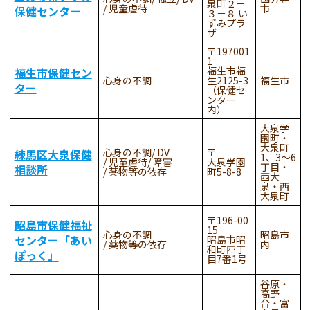
泉町２－
児童虐待
市
保健センター
３－８ い
ずみプラ
ザ
197001
1
福生市福
福生市保健セン
心身の不調
生2125-3
福生市
ター
（保健セ
ンター
内）
大泉学
園町・
大泉町
心身の不調
DV
練馬区大泉保健
1、3～6
児童虐待
障害
大泉学園
丁目・
相談所
薬物等の依存
町5-8-8
西大
泉・西
大泉町
196-00
昭島市保健福祉
15
心身の不調
昭島市
センター「あい
昭島市昭
薬物等の依存
内
和町四丁
ぽっく」
目7番1号
谷原・
高野
台・富