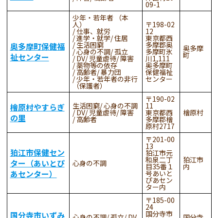
09-1
少年・若年者 （本
人）
198-02
仕事、就労
12
進学・就学
住居
東京都西
生活困窮
多摩郡奥
奥多摩町保健福
奥多摩
心身の不調
孤立
多摩町氷
町
祉センター
DV
児童虐待
障害
川1,111
薬物等の依存
奥多摩町
高齢者
暴力団
保健福祉
少年・若年者の非行
センター
（保護者）
190-02
生活困窮
心身の不調
11
檜原村やすらぎ
DV
児童虐待
障害
東京都西
檜原村
の里
高齢者
多摩郡檜
原村2717
201-00
13
狛江市保健セン
狛江市元
和泉二丁
狛江市
ター（あいとぴ
心身の不調
目35番１
内
あセンター）
号あいと
ぴあセン
ター内
185-00
24
国分寺市
国分寺市いずみ
心身の不調
孤立
DV
国分寺