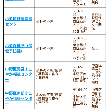
戸東３－
圏域
２０－３
167-00
51
杉並区
東京都杉
荻窪保
杉並区荻窪保健
心身の不調
並区荻窪
健セン
センター
５－２０
ター圏
－１ 杉並
域
保健所内
167-00
51
東京都杉
杉並保健所（保
心身の不調
並区荻窪
なし
健予防課）
５－２０
－１ 杉
並保健所
中野区
165-00
中野区鷺宮すこ
鷺宮す
心身の不調
障害
33
こやか
やか福祉センタ
薬物等の依存
中野区若
福祉セ
高齢者
宮三丁目5
ー
ンター
8番10号
圏域
164-00
中野区
中野区南部すこ
13
南部す
心身の不調
障害
中野区弥
こやか
やか福祉センタ
薬物等の依存
生町五丁
福祉セ
高齢者
ー
目11番26
ンター
号
圏域