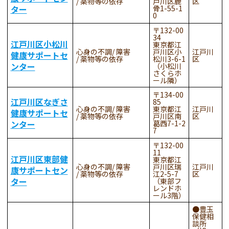
薬物等の依存
戸川区鹿
区
ター
骨1-55-1
0
132-00
34
江戸川区小松川
東京都江
心身の不調
障害
戸川区小
江戸川
健康サポートセ
薬物等の依存
松川3-6-1
区
ンター
（小松川
さくらホ
ール隣）
134-00
江戸川区なぎさ
85
心身の不調
障害
東京都江
江戸川
健康サポートセ
薬物等の依存
戸川区南
区
ンター
葛西7-1-2
7
132-00
11
江戸川区東部健
東京都江
心身の不調
障害
戸川区瑞
江戸川
康サポートセン
薬物等の依存
江2-5-7
区
ター
（東部フ
レンドホ
ール3階）
●豊玉
保健相
談所