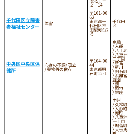
段北１－
２－14
101-00
62
千代田区立障害
東京都千
千代田
障害
代田区神
区
者福祉センター
田駿河台2
-5
京橋
入船
八丁堀
八重洲
二丁目
104-00
新富
中央区中央区保
心身の不調
孤立
44
新川
薬物等の依存
東京都明
健所
明石町
石町12-1
浜離宮
庭園
湊
築地
銀座
中州
久松町
人形町
兜町
八重洲
一丁目
堀留町
大伝馬
町