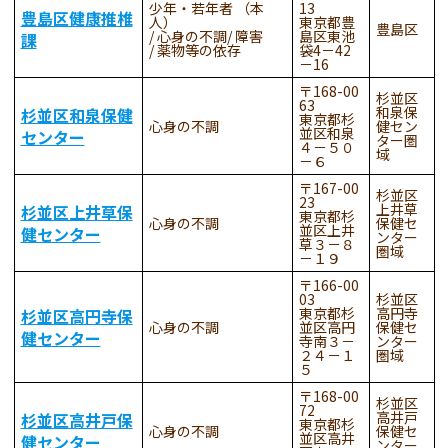
少年・若年者 （本
13
豊島区健康推椎
人）
東京都豊
豊島区
心身の不調
障害
島区東池
課
薬物等の依存
袋4－42
－16
168-00
杉並区
63
和泉保
杉並区和泉保健
東京都杉
心身の不調
健セン
並区和泉
センター
ター圏
４－５０
域
－６
167-00
杉並区
23
上井草
杉並区上井草保
東京都杉
心身の不調
保健セ
並区上井
健センター
ンター
草３－８
圏域
－１９
166-00
03
杉並区
東京都杉
高円寺
杉並区高円寺保
心身の不調
並区高円
保健セ
健センター
寺南３－
ンター
２４－１
圏域
５
168-00
杉並区
72
高井戸
杉並区高井戸保
東京都杉
心身の不調
保健セ
並区高井
健センター
ンター