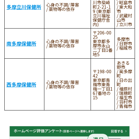
川市柴崎
昭島市
心身の不調
障害
多摩立川保健所
町2-21-1
東大和
薬物等の依存
9 (東京都
市
立川福祉
武蔵村
保健庁舎
山市
内)
立川市
206-00
25
多摩市
心身の不調
障害
東京都多
南多摩保健所
日野市
薬物等の依存
摩市永山
稲城市
二丁目1番
地5
あきる
野市
198-00
奥多摩
42
町
東京都青
日の出
心身の不調
障害
西多摩保健所
梅市東青
町
薬物等の依存
梅一丁目1
檜原村
67番地の
瑞穂町
15
福生市
羽村市
青梅市