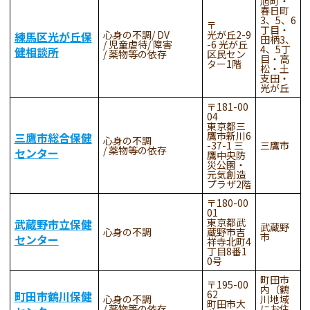
旭町・
春日町
3、5、6
丁目・
心身の不調
DV
光が丘2-9
練馬区光が丘保
田柄3、
児童虐待
障害
-6 光が丘
4、5丁
健相談所
薬物等の依存
区民セン
目・高
ター1階
松・土
支田・
光が丘
181-00
04
東京都三
鷹市新川6
三鷹市総合保健
心身の不調
-37-1 三
三鷹市
薬物等の依存
センター
鷹中央防
災公園・
元気創造
プラザ2階
180-00
01
東京都武
武蔵野市立保健
武蔵野
心身の不調
蔵野市吉
市
センター
祥寺北町4
丁目8番1
0号
町田市
195-00
内（鶴
62
町田市鶴川保健
心身の不調
川地域
町田市大
薬物等の依存
にお住