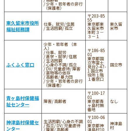
少年・若年者の非行
（保護者）
203-85
55
東久留米市役所
仕事、就労
住居
東京都東
東久留
生活困窮
孤立
久留米市
米市
福祉総務課
本町３－
３－１
少年・若年者 （本
人）
186-85
仕事、就労
01
進学・就学
住居
東京都国
生活困窮
立市富士
ふくふく窓口
心身の不調
孤立
国立市
見台2-47-
DV
児童虐待
障害
1 国立市
薬物等の依存
役所１階
高齢者
暴力団
１番窓口
少年・若年者の非行
（保護者）
100-17
01
青ヶ島村保健福
障害
高齢者
東京都青
なし
祉センター
ヶ島村無
番地
100-06
生活困窮
心身の不調
01
神津島村保健セ
神津島
孤立
DV
児童虐待
東京都神
村
ンター
障害
高齢者
津島村10