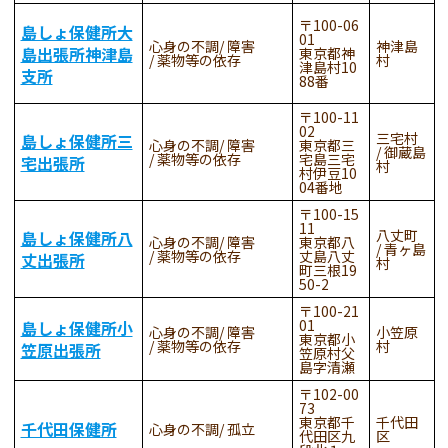
100-06
島しょ保健所大
01
心身の不調
障害
神津島
島出張所神津島
東京都神
薬物等の依存
村
津島村10
支所
88番
100-11
02
三宅村
島しょ保健所三
心身の不調
障害
東京都三
御蔵島
薬物等の依存
宅島三宅
宅出張所
村
村伊豆10
04番地
100-15
11
八丈町
島しょ保健所八
心身の不調
障害
東京都八
青ヶ島
薬物等の依存
丈島八丈
丈出張所
村
町三根19
50-2
100-21
01
島しょ保健所小
心身の不調
障害
小笠原
東京都小
薬物等の依存
村
笠原出張所
笠原村父
島字清瀬
102-00
73
東京都千
千代田
千代田保健所
心身の不調
孤立
代田区九
区