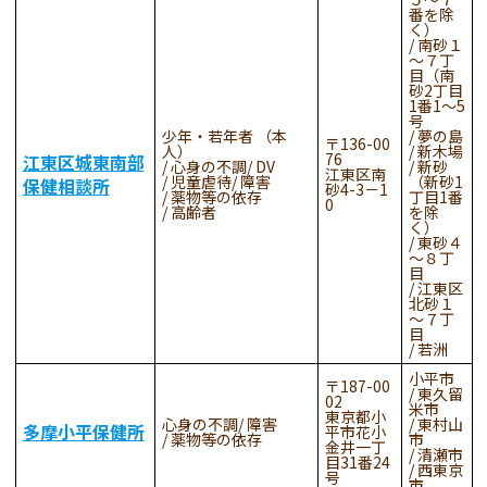
番を除
く）
南砂１
～７丁
目（南
砂2丁目
1番1～5
号
少年・若年者 （本
夢の島
136-00
人）
新木場
76
江東区城東南部
心身の不調
DV
新砂
江東区南
児童虐待
障害
（新砂1
保健相談所
砂4-3－1
薬物等の依存
丁目1番
0
高齢者
を除
く）
東砂４
～８丁
目
江東区
北砂１
～７丁
目
若洲
小平市
187-00
東久留
02
米市
東京都小
心身の不調
障害
東村山
多摩小平保健所
平市花小
薬物等の依存
市
金井一丁
清瀬市
目31番24
西東京
号
市