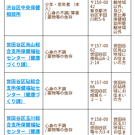
150-00
轄地域
少年・若年者 （本
42
以外、
渋谷区中央保健
人）
東京都渋
及び、
心身の不調
障害
相談所
谷区宇田
恵比寿
薬物等の依存
川町5-6
保健相
談所管
轄地域
以外
世田谷区烏山総
157-00
世田谷
62
区烏山
合支所保健福祉
心身の不調
世田谷区
地域に
薬物等の依存
センター（健康
南烏山6-2
お住ま
2-14
いの方
づくり課）
世田谷区砧総合
157-00
世田谷
66
区砧地
支所保健福祉セ
心身の不調
世田谷区
域にお
薬物等の依存
ンター（健康づ
成城６－
住まい
２－１
の方
くり課）
世田谷区玉川総
158-00
世田谷
82
区玉川
合支所保健福祉
心身の不調
世田谷区
地域に
薬物等の依存
センター（健康
等々力3-4
お住ま