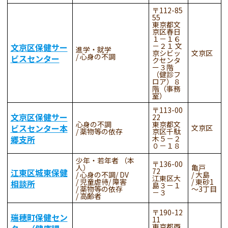
112-85
55
東京都文
京区春日
１－１６
－２１ 文
文京区保健サー
進学・就学
京シビッ
文京区
心身の不調
ビスセンター
クセンタ
ー３階
（健診フ
ロア）８
階（事務
室）
113-00
文京区保健サー
22
心身の不調
東京都文
ビスセンター本
文京区
薬物等の依存
京区千駄
郷支所
木５－２
０－１８
少年・若年者 （本
136-00
人）
亀戸
72
江東区城東保健
心身の不調
DV
大島
江東区大
児童虐待
障害
東砂1
相談所
島３－１
薬物等の依存
～3丁目
－３
高齢者
190-12
瑞穂町保健セン
11
東京都西