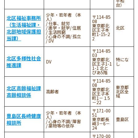
平和
台）
少年・若年者 （本
114-85
北区福祉事務所
人）
08
仕事、就労
（生活福祉課・
東京都北
進学・就学
住居
北区
区王子本
北部地域保護担
生活困窮
町1-15-2
心身の不調
孤立
当課）
2
DV
114-85
03
北区多様性社会
東京都北
特にな
DV
区王子1-1
し
推進課
1-1 北と
ぴあ5階
114-85
08
東京都
北区高齢福祉課
東京都北
高齢者
北区全
区王子本
高齢相談係
域
町1－１5
－22
171-00
少年・若年者 （本
51
豊島区長崎健康
人）
東京都長
豊島区
心身の不調
障害
相談所
崎3－6－
薬物等の依存
24
170-00