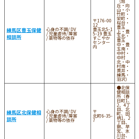
（旭
丘・向
山・小
竹町・
栄町・
176-00
桜台・
12
豊玉
心身の不調
DV
豊玉北5-1
練馬区豊玉保健
上・豊
児童虐待
障害
5-19 豊玉
玉北・
相談所
薬物等の依存
すこやか
豊玉
センター
中・豊
内
玉南・
中村・
中村
北・中
村南・
貫井・
練馬・
羽沢）
●北保
健相談
所（春
日町1、
2、4丁
目、北
心身の不調
DV
練馬区北保健相
町、田
児童虐待
障害
北町6-35-
柄1、2
談所
薬物等の依存
7
丁目、
錦、早
宮、氷
川台、