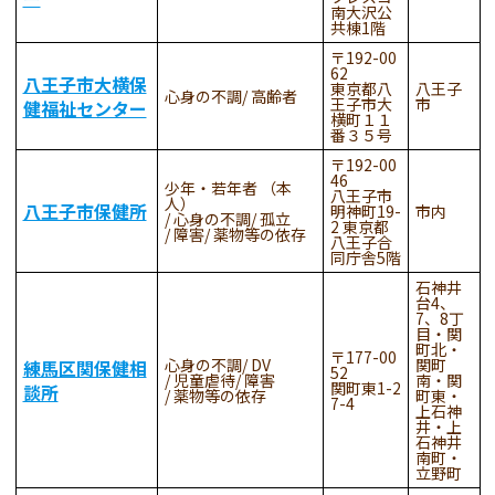
南大沢公
共棟1階
192-00
62
八王子市大横保
東京都八
八王子
心身の不調
高齢者
王子市大
市
健福祉センター
横町１１
番３５号
192-00
46
少年・若年者 （本
八王子市
人）
八王子市保健所
明神町19-
市内
心身の不調
孤立
2 東京都
障害
薬物等の依存
八王子合
同庁舎5階
石神井
台4、
7、8丁
目・関
町北・
177-00
心身の不調
DV
関町
練馬区関保健相
52
児童虐待
障害
南・関
関町東1-2
談所
薬物等の依存
町東・
7-4
上石神
井・上
石神井
南町・
立野町