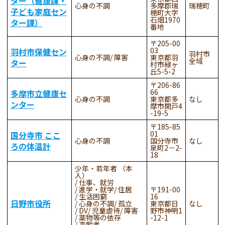
ター（健康課・
心身の不調
多摩郡瑞
瑞穂町
子ども家庭セン
穂町大字
石畑1970
ター課）
番地
205-00
03
羽村市保健セン
羽村市
心身の不調
障害
東京都羽
全域
ター
村市緑ヶ
丘5-5-2
206-86
66
多摩市立健康セ
心身の不調
東京都多
なし
ンター
摩市関戸4
-19-5
185-85
01
国分寺市 ここ
心身の不調
国分寺市
なし
ろの体温計
泉町2－2-
18
少年・若年者 （本
人）
仕事、就労
進学・就学
住居
191-00
生活困窮
16
日野市役所
心身の不調
孤立
東京都日
なし
DV
児童虐待
障害
野市神明1
薬物等の依存
-12-1
高齢者