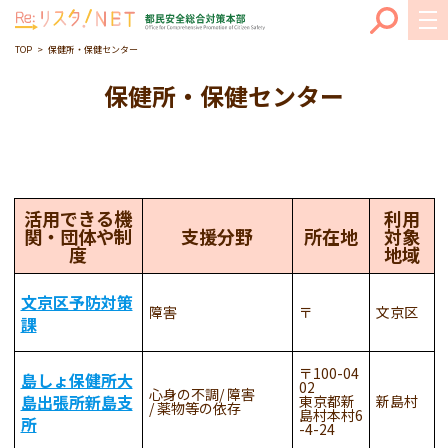
TOP
保健所・保健センター
保健所・保健センター
活用できる機
利用
関・団体や制
支援分野
所在地
対象
度
地域
文京区予防対策
障害
文京区
課
100-04
島しょ保健所大
02
心身の不調
障害
島出張所新島支
東京都新
新島村
薬物等の依存
島村本村6
所
-4-24