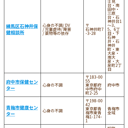
士見
台・南
田中・
三原
台・石
神井台1
心身の不調
DV
～3、
練馬区石神井保
児童虐待
障害
石神井町7
5、6丁
健相談所
薬物等の依存
-3-28
目・下
石神
井・石
神井
町・東
大泉・
南大
泉・大
泉町2丁
目
183-00
55
府中市保健セン
心身の不調
東京都府
府中市
ター
中市府中
町2-25
198-00
42
青梅市健康セン
東京都青
青梅市
心身の不調
梅市東青
全域
ター
梅1-174-
1