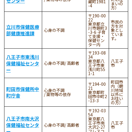
センター
蔵町1981
まいの
-4
方）
190-00
22
市民の
東京都立
方を対
立川市保健医療
川市錦町3
心身の不調
象とし
-3-6 子育
部健康推進課
ていま
て支援・
す。
保健セン
ター内
193-08
八王子市東浅川
34
東京都八
八王子
保健福祉センタ
心身の不調
高齢者
王子市東
市
ー
浅川町55
1-1
町田市
194-00
内（鶴
21
町田市保健所中
心身の不調
川地域
東京都町
薬物等の依存
以外に
町庁舎
田市中町2
お住い
-13-3
の方）
192-03
54
八王子市南大沢
東京都八
王子市南
八王子
保健福祉センタ
心身の不調
高齢者
大沢2-27
市
ー
フレスコ