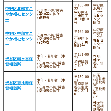
165-00
中野区
中野区北部すこ
22
北部す
心身の不調
障害
中野区江
こやか
やか福祉センタ
薬物等の依存
古田四丁
福祉セ
高齢者
ー
目31番10
ンター
号
圏域
中野区
164-00
中野区中部すこ
中部す
心身の不調
障害
11
こやか
やか福祉センタ
薬物等の依存
中野区中
福祉セ
高齢者
央三丁目1
ー
ンター
9番1号
圏域
151-00
少年・若年者 （本
本町、
72
渋谷区幡ヶ谷保
人）
幡ヶ
渋谷区幡
心身の不調
障害
谷、笹
健相談所
ヶ谷3-39-
薬物等の依存
塚
1
広尾
150-00
恵比寿
少年・若年者 （本
13
恵比寿
渋谷区恵比寿保
人）
東京都渋
南
心身の不調
障害
谷区恵比
健相談所
恵比寿
薬物等の依存
寿2-27-1
西
8
東
幡ヶ谷
保健相
談所管