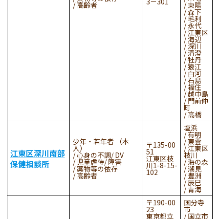
3－301
高齢者
東陽
森下
毛利
永代
江東区
海辺
深川
清澄
牡丹
猿江
白河
石島
福住
越中島
門前仲
町
高橋
塩浜
有明
少年・若年者 （本
東雲
135-00
人）
江東区
51
江東区深川南部
心身の不調
DV
枝川
江東区枝
児童虐待
障害
海の森
保健相談所
川1-8-15-
薬物等の依存
潮見
102
高齢者
豊洲
辰巳
青海
190-00
国分寺
23
市
東京都立
国立市