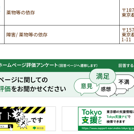
療
187
薬物等の依存
東京都
157
障害
薬物等の依存
東京
1-11